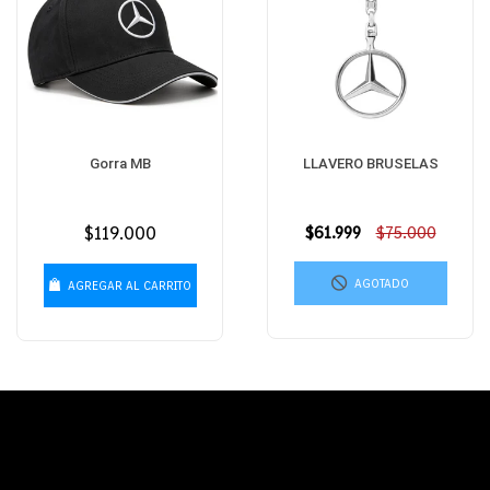
Gorra MB
LLAVERO BRUSELAS
Precio
$119.000
Precio
$61.999
$75.000
habitual
habitual
AGOTADO
AGREGAR AL CARRITO