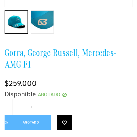
Gorra, George Russell, Mercedes-
AMG F1
$259.000
Precio
Disponible
AGOTADO
habitual
-
+
AGOTADO