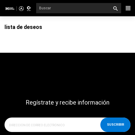
Ir
directamente
al
lista de deseos
contenido
Regístrate y recibe información
SUSCRIBIR