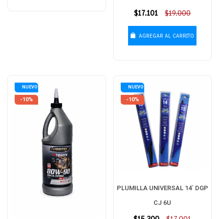
Precio
$17.101
$19.000
habitual
AGREGAR AL CARRITO
NUEVO
NUEVO
-10%
-10%
PLUMILLA UNIVERSAL 14` DGP
CJ 6U
Precio
$15.300
$17.001