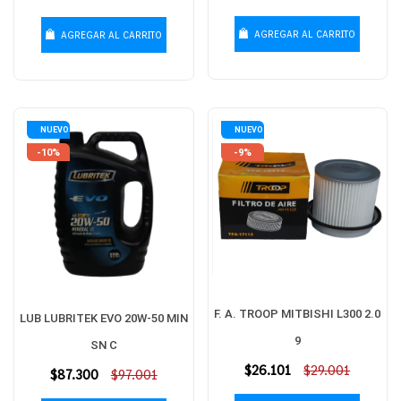
habitual
habitual
AGREGAR AL CARRITO
AGREGAR AL CARRITO
NUEVO
NUEVO
-10%
-9%
F. A. TROOP MITBISHI L300 2.0
LUB LUBRITEK EVO 20W-50 MIN
9
SN C
Precio
$26.101
$29.001
Precio
$87.300
$97.001
habitual
habitual