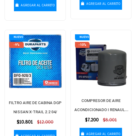
AGREGAR AL CARRITO
AGREGAR AL CARRITO
NUEVO
NUEVO
-9%
-10%
COMPRESOR DE AIRE
FILTRO AIRE DE CABINA DGP
ACONDICIONADO I RENAULT
NISSAN X-TRAIL 2.2 04/
Precio
$7.200
SANDERO 1.6 16/
$8.001
Precio
$10.801
$12.000
habitual
habitual
AGREGAR AL CARRITO