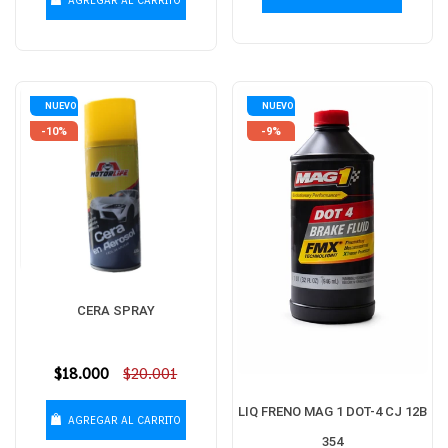
AGREGAR AL CARRITO
NUEVO
NUEVO
-10%
-9%
CERA SPRAY
Precio
$18.000
$20.001
habitual
LIQ FRENO MAG 1 DOT-4 CJ 12B
AGREGAR AL CARRITO
354