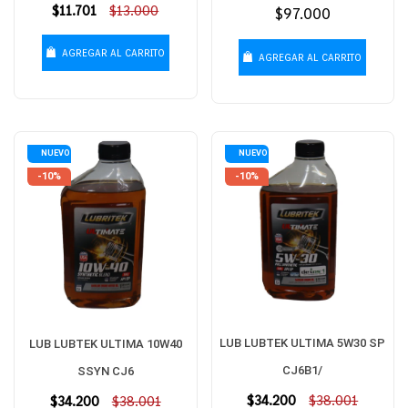
Precio
$11.701
$13.000
Precio
$97.000
habitual
habitual
AGREGAR AL CARRITO
AGREGAR AL CARRITO
NUEVO
NUEVO
-10%
-10%
LUB LUBTEK ULTIMA 5W30 SP
LUB LUBTEK ULTIMA 10W40
CJ6B1/
SSYN CJ6
Precio
$34.200
$38.001
Precio
$34.200
$38.001