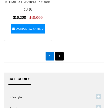
PLUMILLA UNIVERSAL 15` DGP
CJ 6U
Precio
$16.200
$18.000
habitual
AGREGAR AL CARRITO
1
2
CATEGORIES
Lifestyle