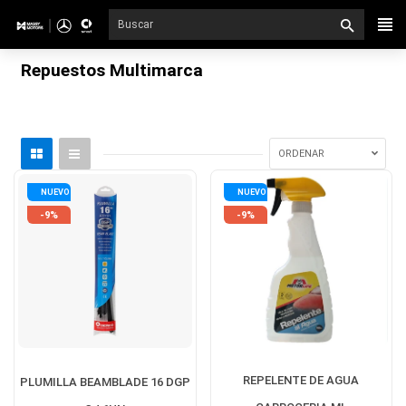
Ir
directamente
al
Repuestos Multimarca
contenido
ORDENAR
NUEVO
NUEVO
-9%
-9%
REPELENTE DE AGUA
PLUMILLA BEAMBLADE 16 DGP