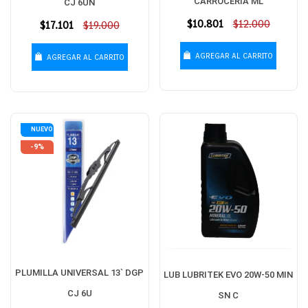
CARROCERIA ML
CJ 6UN
Precio
$10.801
$12.000
Precio
$17.101
$19.000
habitual
habitual
AGREGAR AL CARRITO
AGREGAR AL CARRITO
NUEVO
-9%
PLUMILLA UNIVERSAL 13` DGP
LUB LUBRITEK EVO 20W-50 MIN
CJ 6U
SN C