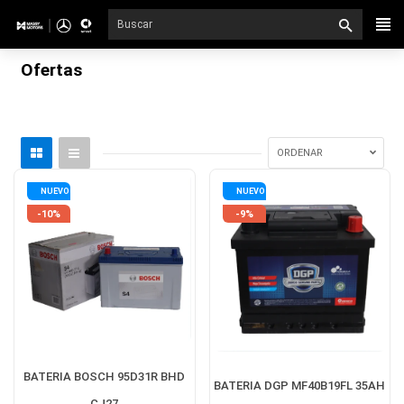
Ir
directamente
al
Ofertas
contenido
ORDENAR
NUEVO
NUEVO
-10%
-9%
BATERIA BOSCH 95D31R BHD
BATERIA DGP MF40B19FL 35AH
CJ27