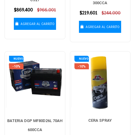
300CCA
Precio
$869.400
$966.001
Precio
$219.601
$244.000
habitual
habitual
AGREGAR AL CARRITO
AGREGAR AL CARRITO
NUEVO
NUEVO
-10%
-10%
CERA SPRAY
BATERIA DGP MF80D26L 70AH
600CCA