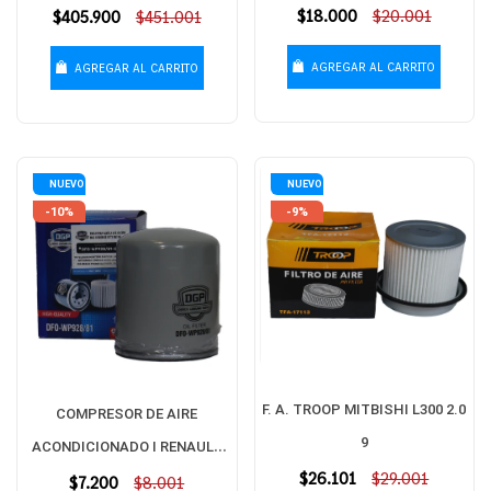
Precio
$18.000
$20.001
Precio
$405.900
$451.001
habitual
habitual
AGREGAR AL CARRITO
AGREGAR AL CARRITO
NUEVO
NUEVO
-10%
-9%
F. A. TROOP MITBISHI L300 2.0
COMPRESOR DE AIRE
9
ACONDICIONADO I RENAULT
Precio
$26.101
$29.001
Precio
$7.200
SANDERO 1.6 16/
$8.001