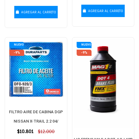
habitual
habitual
AGREGAR AL CARRITO
AGREGAR AL CARRITO
NUEVO
NUEVO
-9%
-9%
FILTRO AIRE DE CABINA DGP
NISSAN X-TRAIL 2.2 04/
Precio
$10.801
$12.000
habitual