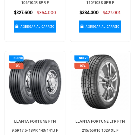
106/104R 8PR F
110/108S 8PR F
Precio
$327.600
$364.000
Precio
$384.300
$427.001
habitual
habitual
AGREGAR AL CARRITO
AGREGAR AL CARRITO
NUEVO
NUEVO
-10%
-10%
LLANTA FORTUNE FTN
LLANTA FORTUNE LTR FTN
9.5R17.5-18PR 143/141J F
215/65R16 102V XL F