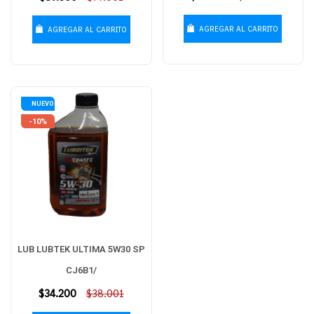
habitual
habitual
AGREGAR AL CARRITO
AGREGAR AL CARRITO
NUEVO
-10%
LUB LUBTEK ULTIMA 5W30 SP
CJ6B1/
Precio
$34.200
$38.001
habitual