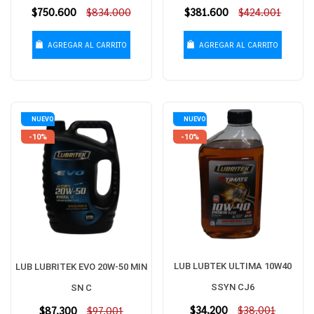
Precio
$750.600
$834.000
Precio
$381.600
$424.001
habitual
habitual
AGREGAR AL CARRITO
AGREGAR AL CARRITO
NUEVO
NUEVO
-10%
-10%
LUB LUBTEK ULTIMA 10W40
LUB LUBRITEK EVO 20W-50 MIN
SSYN CJ6
SN C
Precio
$34.200
$38.001
Precio
$87.300
$97.001