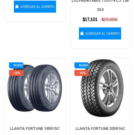
LIQ FRENO MAG 1 DOT-4 CJ 12B
AGREGAR AL CARRITO
354
Precio
$17.101
$19.000
habitual
AGREGAR AL CARRITO
NUEVO
NUEVO
-10%
-10%
LLANTA FORTUNE 195R15C
LLANTA FORTUNE 205R16C