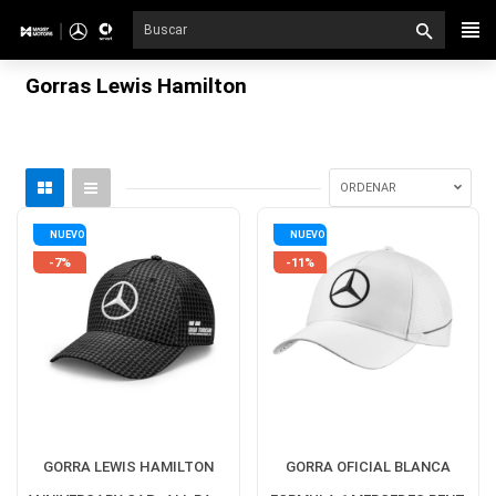
Ir
directamente
al
Gorras Lewis Hamilton
contenido
ORDENAR
NUEVO
NUEVO
-7%
-11%
GORRA LEWIS HAMILTON
GORRA OFICIAL BLANCA