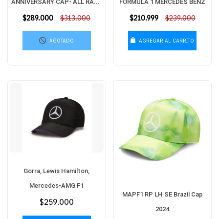
ANNIVERSARY CAP- ALL RACE
FORMULA 1 MERCEDES BENZ
Precio
$289.000
MERCEDES BENZ
$313.000
Precio
$210.999
$239.000
habitual
habitual
AGOTADO
AGREGAR AL CARRITO
Gorra, Lewis Hamilton,
Mercedes-AMG F1
MAPF1 RP LH SE Brazil Cap
Precio
$259.000
2024
habitual