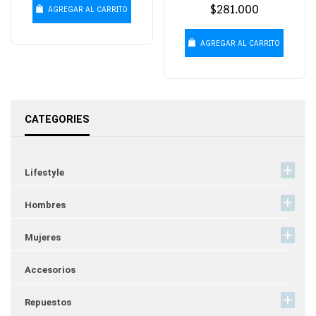
Precio
$281.000
AGREGAR AL CARRITO
habitual
AGREGAR AL CARRITO
CATEGORIES
Lifestyle
Hombres
Mujeres
Accesorios
Repuestos