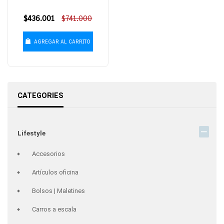
Precio
$436.001
$741.000
habitual
AGREGAR AL CARRITO
CATEGORIES
Lifestyle
Accesorios
Artículos oficina
Bolsos | Maletines
Carros a escala