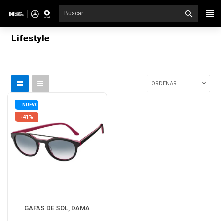
Ir
directamente
al
Lifestyle
contenido
ORDENAR
NUEVO
-41%
GAFAS DE SOL, DAMA