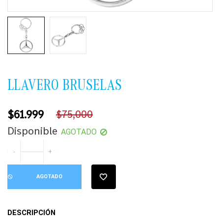
LLAVERO BRUSELAS
$61.999
$75,000
Precio
Disponible
AGOTADO
habitual
-
+
AGOTADO
DESCRIPCIÓN