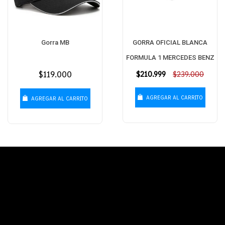
Gorra MB
GORRA OFICIAL BLANCA
FORMULA 1 MERCEDES BENZ
Precio
$119.000
Precio
$210.999
$239.000
habitual
habitual
AGREGAR AL CARRITO
AGREGAR AL CARRITO