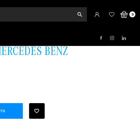
o
0
ERCEDES BENZ
ITO