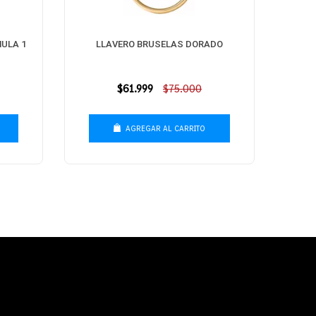
ULA 1
LLAVERO BRUSELAS DORADO
Precio
$61.999
$75.000
habitual
AGREGAR AL CARRITO