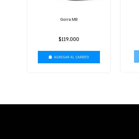
ERSARY
Gorra MB
ENZ
Precio
$119.000
habitual
AGREGAR AL CARRITO