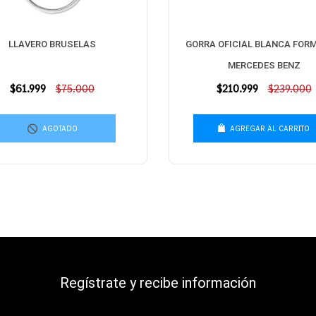
LLAVERO BRUSELAS
GORRA OFICIAL BLANCA FORM
MERCEDES BENZ
Precio
$61.999
$75.000
Precio
$210.999
$239.000
habitual
habitual
AGOTADO
AGREGAR AL CARRITO
Regístrate y recibe información