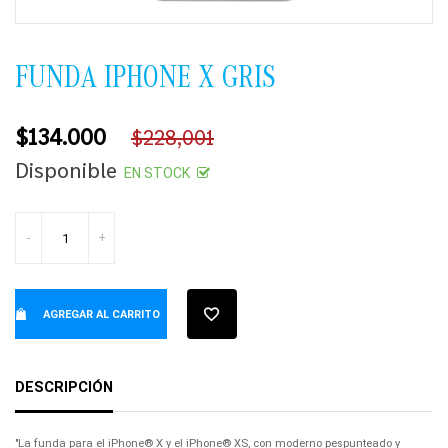
FUNDA IPHONE X GRIS
$134.000
$228,001
Precio
Disponible
EN STOCK
habitual
-
+
AGREGAR AL CARRITO
DESCRIPCIÓN
"La funda para el iPhone® X y el iPhone® XS, con moderno pespunteado y