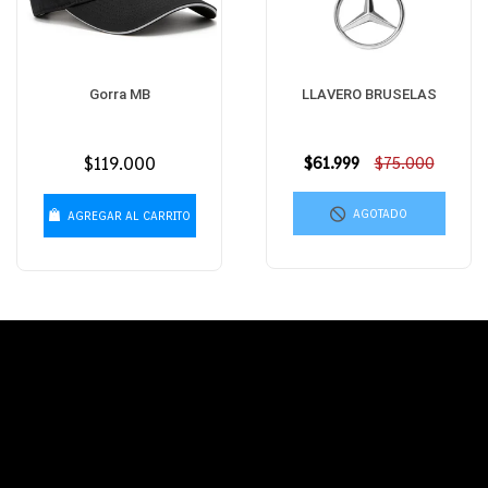
Gorra MB
LLAVERO BRUSELAS
Precio
$119.000
Precio
$61.999
$75.000
habitual
habitual
AGOTADO
AGREGAR AL CARRITO