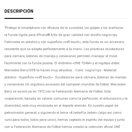
DESCRIPCIÓN
"Protege el smartphone con eficacia de la suciedad, los golpes y los arañazos:
la funda rígida para iPhone® 6/6s de gran calidad con diseño negro-rojo.
Fabricada en plástico y con superficie «soft touch», esta funda es un accesorio
resistente que se adapta perfectamente a la mano. Las prácticas escotaduras
para cámara, botones de manejo y conexiones permiten manejar el móvil
fácilmente con la funda puesta. El distintivo «ONE TEAM» y el logotipo doble
Mercedes-Benz/DFB la hacen muy atractiva. - Color: negro/rojo - Material:
plástico - Superficie «soft touch» - Escotaduras para cámara, botones de manejo
y conexiones Un orgulloso asociado del campeón mundial de fútbol: Mercedes-
Benz se asoció ya en 1972 con la Federación Alemana de Fútbol. Esta
cooperación, basada en valores comunes como la perfección, el entusiasmo y la
diversidad, está muy enraizada en el deporte alemán. En nuestro papel de
patrocinador general, y siguiendo el lema «#JederFürJeden» (algo así como
«uno para todos, todos para uno»), hemos captado el espíritu del equipo y junto
con a Federación Alemana de Fútbol hemos creado la colección oficial ONE