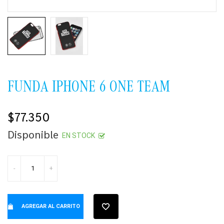
FUNDA IPHONE 6 ONE TEAM
$77.350
Precio
Disponible
habitual
EN STOCK
-
+
AGREGAR AL CARRITO