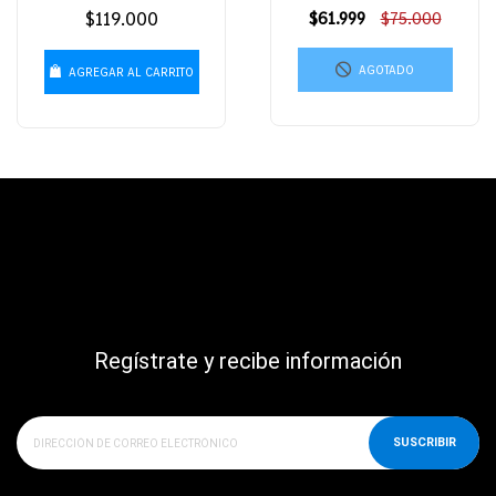
Precio
$119.000
Precio
$61.999
$75.000
habitual
habitual
AGOTADO
AGREGAR AL CARRITO
Regístrate y recibe información
SUSCRIBIR