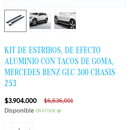
KIT DE ESTRIBOS, DE EFECTO
ALUMINIO CON TACOS DE GOMA,
MERCEDES BENZ GLC 300 CHASIS
253
$3.904.000
$6,636,001
Precio
Disponible
EN STOCK
habitual
-
+