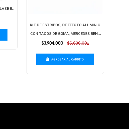
LASE B
KIT DE ESTRIBOS, DE EFECTO ALUMINIO
JU
CON TACOS DE GOMA, MERCEDES BENZ
Precio
$3.904.000
GLC 300 CHASIS 253
$6.636.001
habitual
AGREGAR AL CARRITO