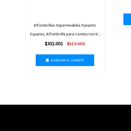
EDA
Alfombrillas impermeables Dynamic
7
Squares, Alfombrilla para conductor/del
acompañante, 2 piezas C200
Precio
$302.001
$513.000
habitual
AGREGAR AL CARRITO