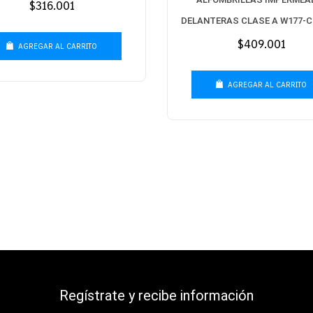
Precio
$316.001
habitual
DELANTERAS CLASE A W177-C
W247-CLA W118
Precio
$409.001
AGREGAR AL CARRITO
habitual
AGREGAR AL CARRITO
Regístrate y recibe información