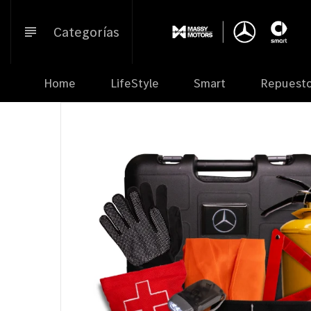
Ir
directamente
Categorías
al
contenido
Home
LifeStyle
Smart
Repuest