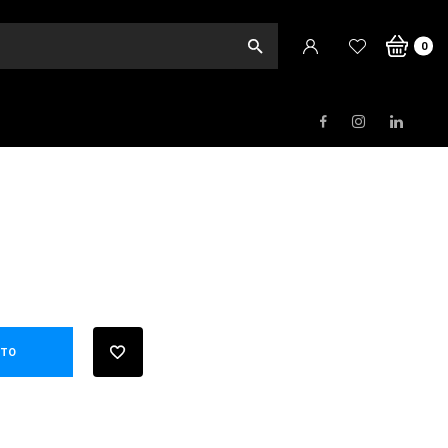
o
0
ITO