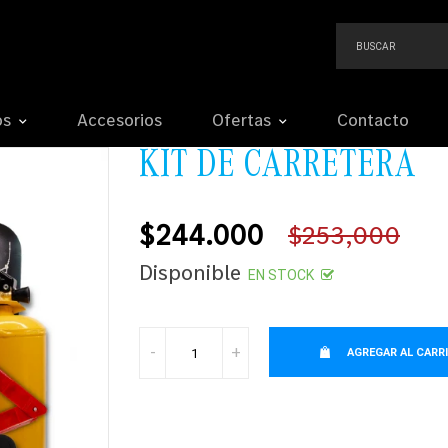
os
Accesorios
Ofertas
Contacto
KIT DE CARRETERA
$244.000
$253,000
Precio
Disponible
EN STOCK
habitual
-
+
AGREGAR AL CARR