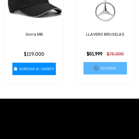
Gorra MB
LLAVERO BRUSELAS
Precio
$119.000
Precio
$61.999
$75.000
habitual
habitual
AGOTADO
AGREGAR AL CARRITO