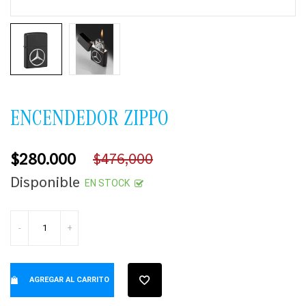
ENCENDEDOR ZIPPO
$280.000
$476,000
Precio
Disponible
EN STOCK
habitual
-
+
AGREGAR AL CARRITO