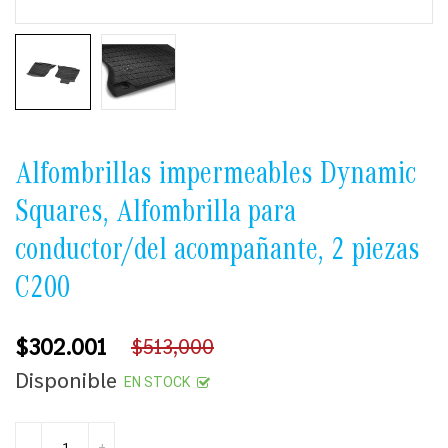
Alfombrillas impermeables Dynamic
Squares, Alfombrilla para
conductor/del acompañante, 2 piezas
C200
$302.001
$513,000
Precio
Disponible
EN STOCK
habitual
-
+