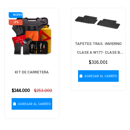
NUEVO
-3%
TAPETES TRAS. INVIERNO
CLASE A W177- CLASE B
W247- CLA W118
Precio
$316.001
habitual
KIT DE CARRETERA
AGREGAR AL CARRITO
Precio
$244.000
$253.000
habitual
AGREGAR AL CARRITO