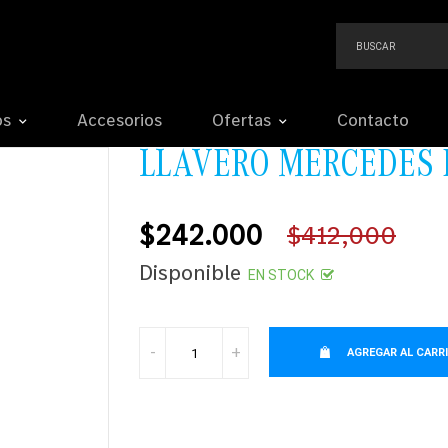
os
Accesorios
Ofertas
Contacto
LLAVERO MERCEDES 
$242.000
$412,000
Precio
Disponible
EN STOCK
habitual
-
+
AGREGAR AL CARR