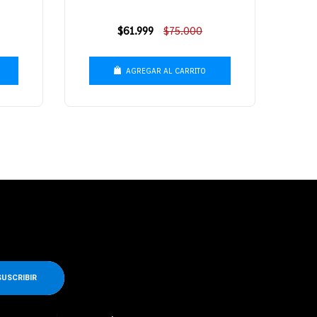
Precio
$61.999
$75.000
habitual
AGREGAR AL CARRITO
SUSCRIBIR