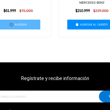
MERCEDES BENZ
Precio
$61.999
$75.000
Precio
$210.999
$239.000
habitual
habitual
AGOTADO
AGREGAR AL CARRITO
Regístrate y recibe información