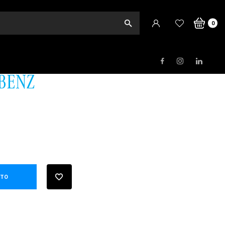
o
0
BENZ
ITO