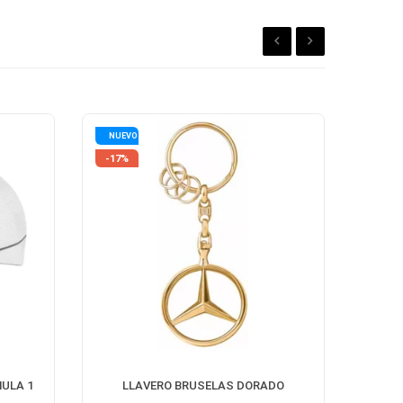
NUEVO
-17%
ULA 1
LLAVERO BRUSELAS DORADO
GORR