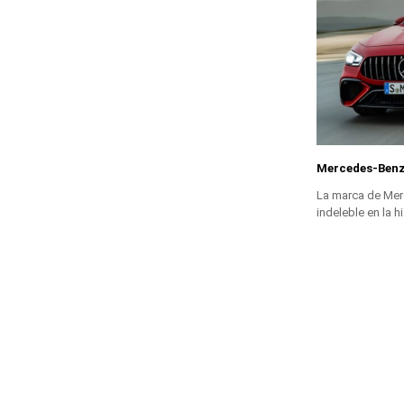
Mercedes-Benz
La marca de Mer
indeleble en la h
Gorras Mercedes-Benz: Estilo y Elegancia en
Cada Detalle
Las gorras Mercedes-Benz no son simples
accesorios; representan la fusión perfecta entre
estilo, ...