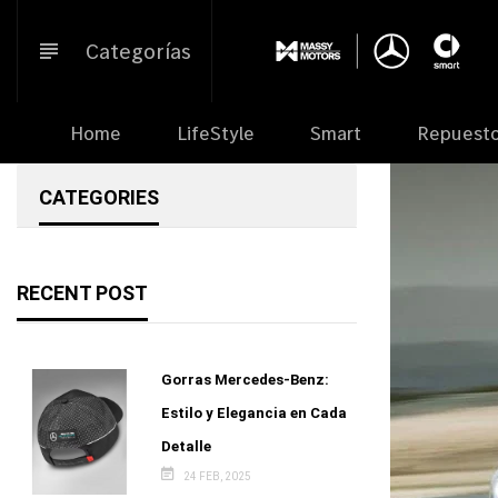
Ir
directamente
Categorías
al
contenido
Home
LifeStyle
Smart
Repuest
CATEGORIES
RECENT POST
Gorras Mercedes-Benz:
Estilo y Elegancia en Cada
Detalle
24 FEB, 2025