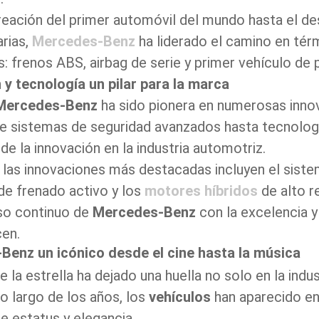
reación del primer automóvil del mundo hasta el de
rias,
Mercedes-Benz
ha liderado el camino en tér
: frenos ABS, airbag de serie y primer vehículo de
 y tecnología un pilar para la marca
Mercedes-Benz
ha sido pionera en numerosas innov
e sistemas de seguridad avanzados hasta tecnología
de la innovación en la industria automotriz.
 las innovaciones más destacadas incluyen el sistem
 de frenado activo y los
motores híbridos
de alto r
o continuo de
Mercedes-Benz
con la excelencia y
en.
enz un icónico desde el cine hasta la música
 la estrella ha dejado una huella no solo en la indu
lo largo de los años, los
vehículos
han aparecido en
e estatus y elegancia.