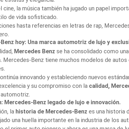
 cine, la música también ha jugado un papel import
stilo de vida sofisticado.
iones hasta referencias en letras de rap, Mercede
ero.
enz hoy: Una marca automotriz de lujo y exclusiv
lidad,
Mercedes Benz
se ha consolidado como una 
. Mercedes-Benz tiene muchos modelos de autos el
es.
ontinúa innovando y estableciendo nuevos estánda
excelencia y su compromiso con la
calidad, Merc
a automotriz.
: Mercedes-Benz legado de lujo e innovación.
ión, la
historia de Mercedes-Benz
es una historia 
ado una huella importante en la industria de los au
 el primer auto pionero y ahora es una marca de lu