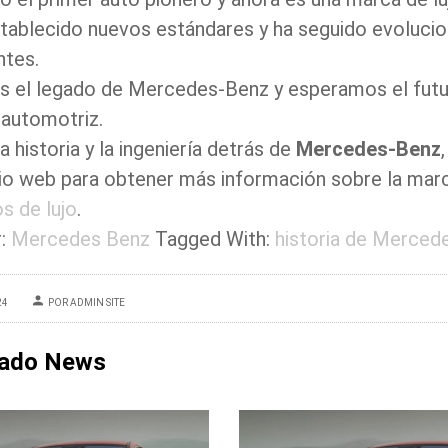
stablecido nuevos estándares y ha seguido evoluci
ntes.
 el legado de Mercedes-Benz y esperamos el futur
 automotriz.
a historia y la ingeniería detrás de
Mercedes-Benz
tio web para obtener más información sobre la mar
s de lujo
.
:
Mercedes Benz
Tagged With:
historia de Merced
24
POR ADMIN SITE
nado News