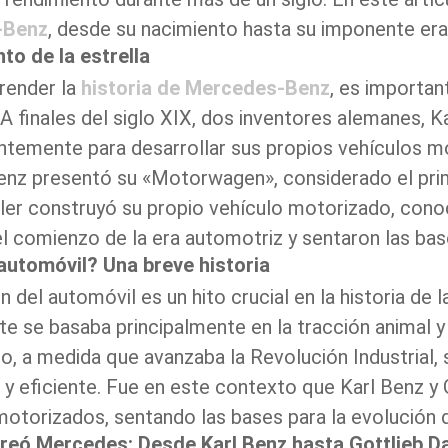
-Benz
, desde su nacimiento hasta su imponente era
nto de la estrella
ender la
historia de Mercedes-Benz
, es importan
A finales del siglo XIX, dos inventores alemanes, Ka
ntemente para desarrollar sus propios vehículos m
enz presentó su «Motorwagen», considerado el prim
ler construyó su propio vehículo motorizado, con
l comienzo de la era automotriz y sentaron las bas
automóvil? Una breve historia
n del automóvil es un hito crucial en la historia de
te se basaba principalmente en la tracción animal 
o, a medida que avanzaba la Revolución Industrial, 
 y eficiente. Fue en este contexto que Karl Benz y 
motorizados, sentando las bases para la evolución d
reó Mercedes: Desde Karl Benz hasta Gottlieb D