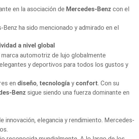
ante en la asociación de
Mercedes-Benz
con el
s-Benz ha sido mencionado y admirado en el
idad a nivel global
marca automotriz de lujo globalmente
egantes y deportivos para todos los gustos y
res en
diseño
,
tecnología
y
confort
. Con su
edes-Benz
sigue siendo una fuerza dominante en
de innovación, elegancia y rendimiento. Mercedes-
tos.
jo reconocida mundialmente. A lo largo de los