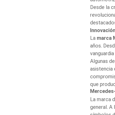
Desde la c
revoluciona
destacados
Innovación
La
marca 
años. Desd
vanguardia 
Algunas de
asistencia
compromis
que produc
Mercedes-B
La marca de
general. A 
símbolos d