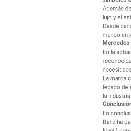
Además del
lujo y el e
Desde canc
mundo ent
Mercedes-B
En la actua
reconocida
necesidad
La marca c
legado de 
la industri
Conclusión
En conclus
Benz ha dej
Nació como