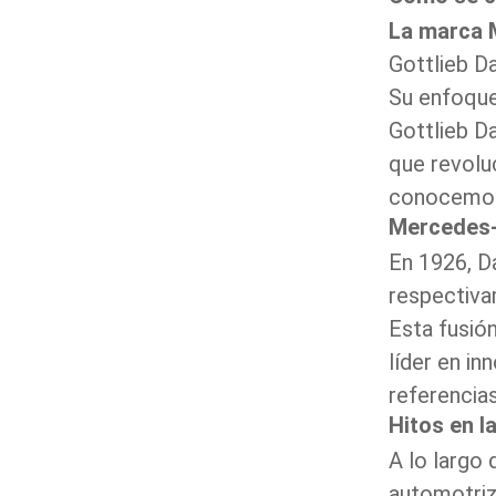
La marca 
Gottlieb Da
Su enfoque 
Gottlieb D
que revolu
conocemos
Mercedes-
En 1926, D
respectiva
Esta fusió
líder en i
referencias
Hitos en l
A lo largo 
automotri