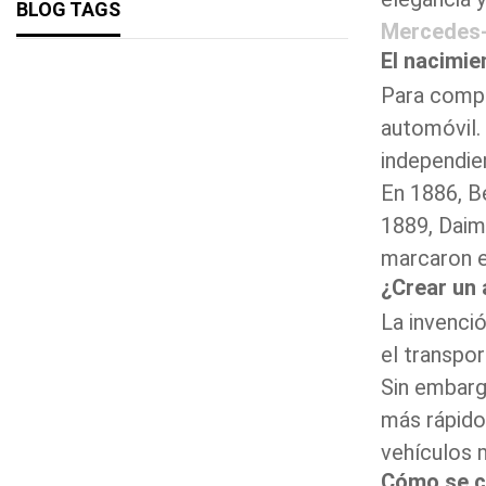
BLOG TAGS
Mercedes
El nacimie
Para compr
automóvil. 
independie
En 1886, B
1889, Daim
marcaron e
¿Crear un 
La invenció
el transpor
Sin embarg
más rápido
vehículos 
Cómo se c