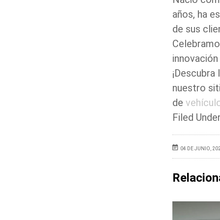
años, ha e
de sus clie
Celebramos
innovación
¡Descubra l
nuestro si
de
vehículo
Filed Under
04 DE JUNIO, 20
Relacio