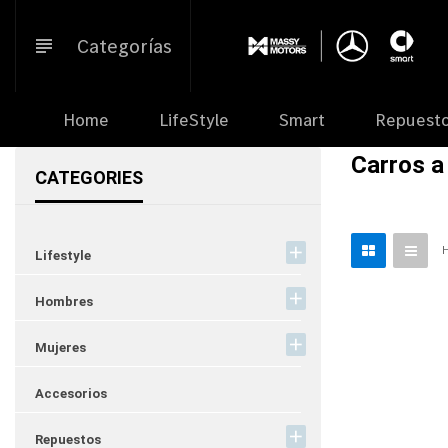
Ir
directamente
Categorías
al
contenido
Home
LifeStyle
Smart
Repuest
Carros a
CATEGORIES
Lifestyle
Hombres
Mujeres
Accesorios
Repuestos