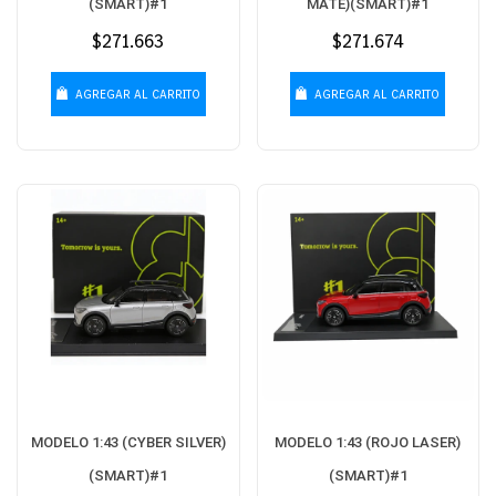
(SMART)#1
MATE)(SMART)#1
Precio
$271.663
Precio
$271.674
habitual
habitual
AGREGAR AL CARRITO
AGREGAR AL CARRITO
MODELO 1:43 (CYBER SILVER)
MODELO 1:43 (ROJO LASER)
(SMART)#1
(SMART)#1