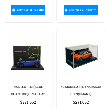
habitual
habitual
AGREGAR AL CARRITO
AGREGAR AL CARRITO
MODELO 1:43 (AZUL
#3 MODELO 1:43 (NARANJA
CUANTICO)(SMART)#1
POP)(SMART)
Precio
$271.662
Precio
$271.662
habitual
habitual