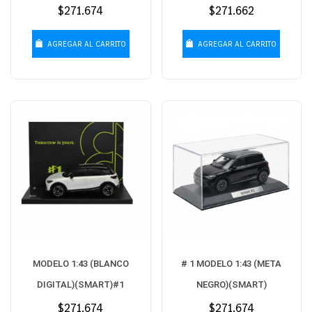
Precio
$271.674
Precio
$271.662
habitual
habitual
AGREGAR AL CARRITO
AGREGAR AL CARRITO
MODELO 1:43 (BLANCO
# 1 MODELO 1:43 (META
DIGITAL)(SMART)#1
NEGRO)(SMART)
Precio
$271.674
Precio
$271.674