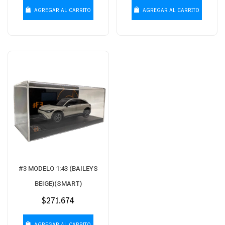
AGREGAR AL CARRITO
AGREGAR AL CARRITO
#3 MODELO 1:43 (BAILEYS
BEIGE)(SMART)
Precio
$271.674
habitual
AGREGAR AL CARRITO