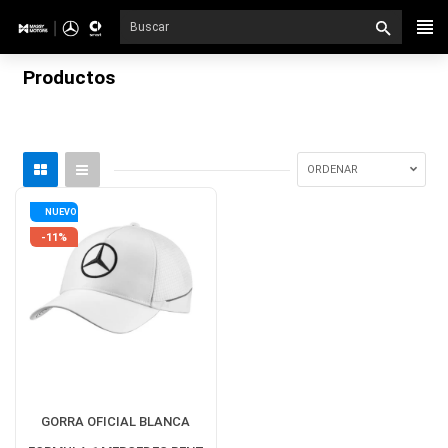
Ir
directamente
al
Productos
contenido
ORDENAR
NUEVO
-11%
GORRA OFICIAL BLANCA