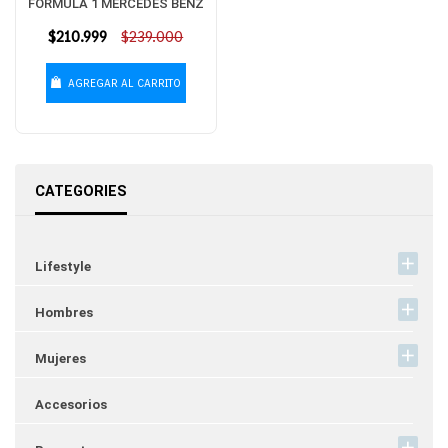
FORMULA 1 MERCEDES BENZ
Precio
$210.999
$239.000
habitual
AGREGAR AL CARRITO
CATEGORIES
Lifestyle
Hombres
Mujeres
Accesorios