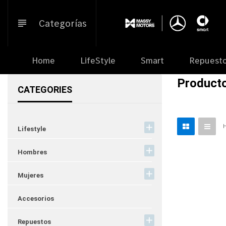
Ir
directamente
Categorías
al
contenido
Home
LifeStyle
Smart
Repuest
Product
CATEGORIES
Lifestyle
Hombres
Mujeres
Accesorios
Repuestos