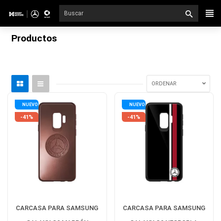
Ir
directamente
al
Productos
contenido
ORDENAR
NUEVO
NUEVO
-41%
-41%
CARCASA PARA SAMSUNG
CARCASA PARA SAMSUNG