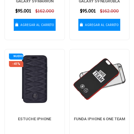
GALAXY S9 MARRÓN
GALAXY S9 NEGROBLA
Precio
$95.001
$162.000
Precio
$95.001
$162.000
habitual
habitual
AGREGAR AL CARRITO
AGREGAR AL CARRITO
NUEVO
-41%
ESTUCHE IPHONE
FUNDA IPHONE 6 ONE TEAM