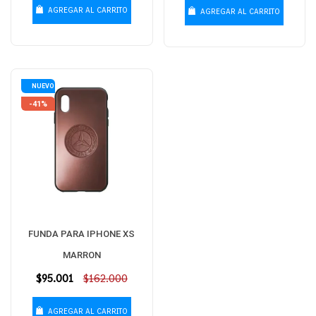
AGREGAR AL CARRITO
AGREGAR AL CARRITO
NUEVO
-41%
FUNDA PARA IPHONE XS
MARRON
Precio
$95.001
$162.000
habitual
AGREGAR AL CARRITO