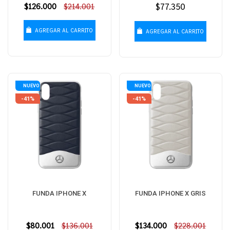
Precio
$126.000
$214.001
Precio
$77.350
habitual
habitual
AGREGAR AL CARRITO
AGREGAR AL CARRITO
NUEVO
NUEVO
-41%
-41%
FUNDA IPHONE X
FUNDA IPHONE X GRIS
Precio
$80.001
$136.001
Precio
$134.000
$228.001