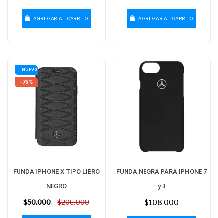
habitual
habitual
AGREGAR AL CARRITO
AGREGAR AL CARRITO
NUEVO
-75%
FUNDA IPHONE X TIPO LIBRO
FUNDA NEGRA PARA IPHONE 7
NEGRO
y 8
Precio
$50.000
$200.000
Precio
$108.000
habitual
habitual