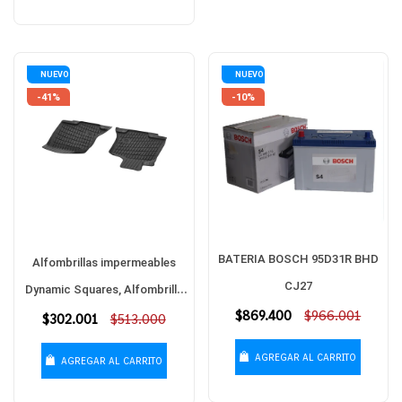
NUEVO
NUEVO
-41%
-10%
BATERIA BOSCH 95D31R BHD
Alfombrillas impermeables
CJ27
Dynamic Squares, Alfombrilla
Precio
$869.400
$966.001
Precio
$302.001
para conductor/del
$513.000
habitual
habitual
acompañante, 2 piezas C200
AGREGAR AL CARRITO
AGREGAR AL CARRITO