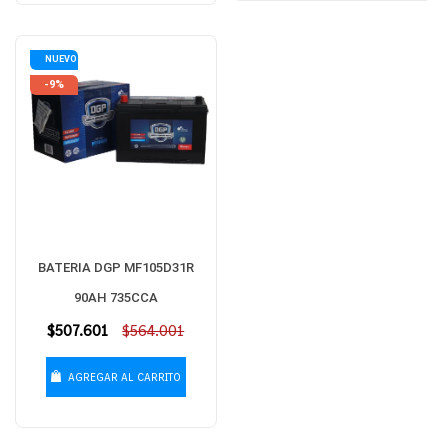
NUEVO
-9%
BATERIA DGP MF105D31R
90AH 735CCA
Precio
$507.601
$564.001
habitual
AGREGAR AL CARRITO