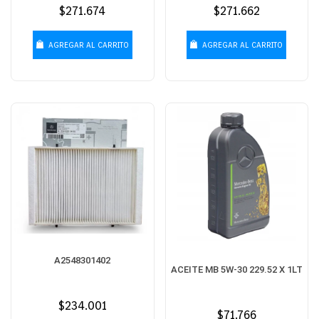
Precio
$271.674
Precio
$271.662
habitual
habitual
AGREGAR AL CARRITO
AGREGAR AL CARRITO
A2548301402
ACEITE MB 5W-30 229.52 X 1LT
Precio
$234.001
Precio
$71.766
habitual