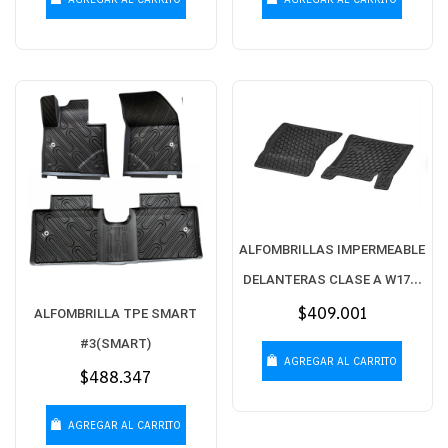
ALFOMBRILLAS IMPERMEABLE
DELANTERAS CLASE A W177-
CLASE B W247-CLA W118
Precio
$409.001
ALFOMBRILLA TPE SMART
habitual
#3(SMART)
AGREGAR AL CARRITO
Precio
$488.347
habitual
AGREGAR AL CARRITO