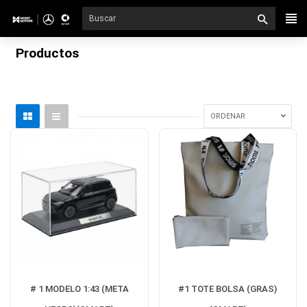
Ir
directamente
al
Productos
contenido
ORDENAR
# 1 MODELO 1:43 (META
#1 TOTE BOLSA (GRAS)