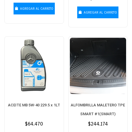
habitual
AGREGAR AL CARRITO
AGREGAR AL CARRITO
ACEITE MB 5W-40 229.5 x 1LT
ALFOMBRILLA MALETERO TPE
SMART #1(SMART)
Precio
$64.470
Precio
$244.174
habitual
habitual