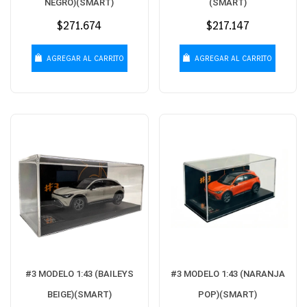
NEGRO)(SMART)
(SMART)
Precio
$271.674
Precio
$217.147
habitual
habitual
AGREGAR AL CARRITO
AGREGAR AL CARRITO
#3 MODELO 1:43 (BAILEYS
#3 MODELO 1:43 (NARANJA
BEIGE)(SMART)
POP)(SMART)