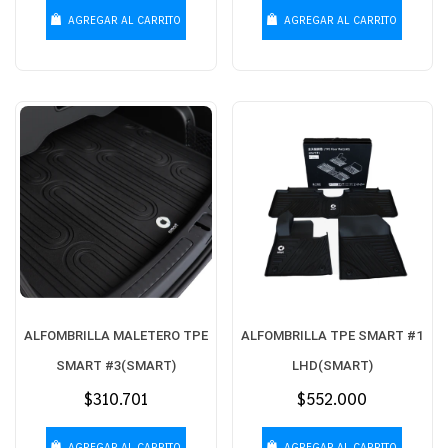
AGREGAR AL CARRITO
AGREGAR AL CARRITO
ALFOMBRILLA MALETERO TPE
ALFOMBRILLA TPE SMART #1
SMART #3(SMART)
LHD(SMART)
Precio
$310.701
Precio
$552.000
habitual
habitual
AGREGAR AL CARRITO
AGREGAR AL CARRITO