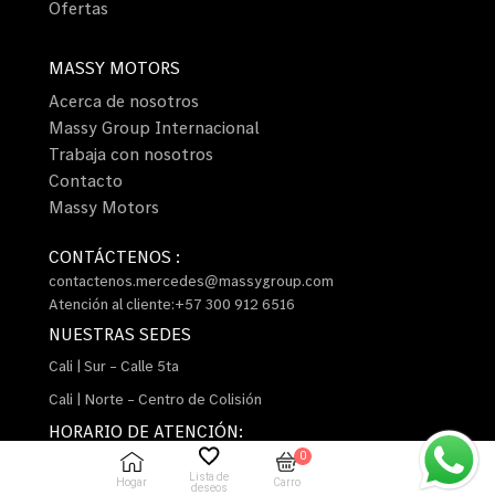
Ofertas
MASSY MOTORS
Acerca de nosotros
Massy Group Internacional
Trabaja con nosotros
Contacto
Massy Motors
CONTÁCTENOS :
contactenos.mercedes@massygroup.com
Atención al cliente:+57 300 912 6516
NUESTRAS SEDES
Cali | Sur – Calle 5ta
Cali | Norte – Centro de Colisión
HORARIO DE ATENCIÓN:
L a V 8:00 am a 5:30 pm y sábados 9:00 am a 3:00
0
Lista de
pm
Hogar
Carro
deseos